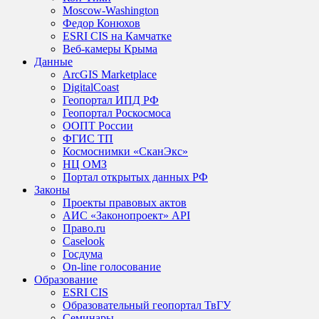
Moscow-Washington
Федор Конюхов
ESRI CIS на Камчатке
Веб-камеры Крыма
Данные
ArcGIS Marketplace
DigitalCoast
Геопортал ИПД РФ
Геопортал Роскосмоса
ООПТ России
ФГИС ТП
Космоснимки «СканЭкс»
НЦ ОМЗ
Портал открытых данных РФ
Законы
Проекты правовых актов
АИС «Законопроект» API
Право.ru
Caselook
Госдума
On-line голосование
Образование
ESRI CIS
Образовательный геопортал ТвГУ
Семинары