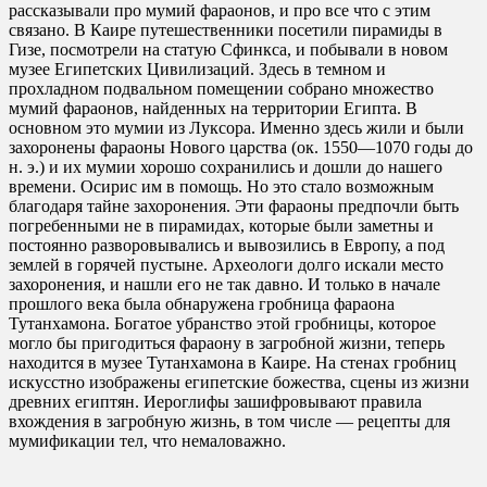
рассказывали про мумий фараонов, и про все что с этим
связано. В Каире путешественники посетили пирамиды в
Гизе, посмотрели на статую Сфинкса, и побывали в новом
музее Египетских Цивилизаций. Здесь в темном и
прохладном подвальном помещении собрано множество
мумий фараонов, найденных на территории Египта. В
основном это мумии из Луксора. Именно здесь жили и были
захоронены фараоны Нового царства (ок. 1550—1070 годы до
н. э.) и их мумии хорошо сохранились и дошли до нашего
времени. Осирис им в помощь. Но это стало возможным
благодаря тайне захоронения. Эти фараоны предпочли быть
погребенными не в пирамидах, которые были заметны и
постоянно разворовывались и вывозились в Европу, а под
землей в горячей пустыне. Археологи долго искали место
захоронения, и нашли его не так давно. И только в начале
прошлого века была обнаружена гробница фараона
Тутанхамона. Богатое убранство этой гробницы, которое
могло бы пригодиться фараону в загробной жизни, теперь
находится в музее Тутанхамона в Каире. На стенах гробниц
искусстно изображены египетские божества, сцены из жизни
древних египтян. Иероглифы зашифровывают правила
вхождения в загробную жизнь, в том числе — рецепты для
мумификации тел, что немаловажно.