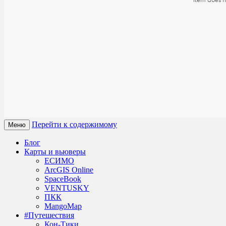
Перейти к содержимому
Меню
Блог
Карты и вьюверы
ЕСИМО
ArcGIS Online
SpaceBook
VENTUSKY
ПКК
MangoMap
#Путешествия
Кон-Тики