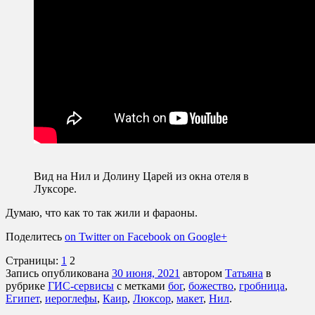
Вид на Нил и Долину Царей из окна отеля в
Луксоре.
Думаю, что как то так жили и фараоны.
Поделитесь
on Twitter
on Facebook
on Google+
Страницы:
1
2
Запись опубликована
30 июня, 2021
автором
Татьяна
в
рубрике
ГИС-сервисы
с метками
бог
,
божество
,
гробница
,
Египет
,
иероглефы
,
Каир
,
Люксор
,
макет
,
Нил
.