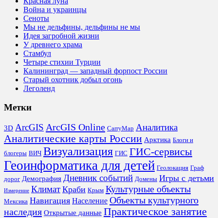
Красная луна
Война и украинцы
Сеноты
Мы не дельфины, дельфины не мы
Идея загробной жизни
У древнего храма
Стамбул
Четыре стихии Турции
Калининград — западный форпост России
Старый охотник добыл огонь
Леголенд
Метки
ArcGIS Online
Аналитика
ArcGIS
3D
CarryMap
Аналитические карты России
Арктика
Блоги и
Визуализация
ГИС-сервисы
блогеры
ВИЧ
ГИС
Геоинформатика для детей
Геолокация
Граф
Дневник событий
Игры с детьми
Демография
дорог
Домены
Культурные объекты
Климат
Краби
Крым
Измерение
Объекты культурного
Навигация
Население
Мексика
Практическое занятие
наследия
Открытые данные