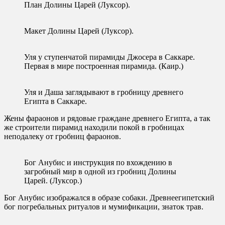
План Долины Царей (Луксор).
Макет Долины Царей (Луксор).
Уля у ступенчатой пирамиды Джосера в Саккаре.
Первая в мире построенная пирамида. (Каир.)
Уля и Даша заглядывают в гробницу древнего
Египта в Саккаре.
Жены фараонов и рядовые граждане древнего Египта, а так
же строители пирамид находили покой в гробницах
неподалеку от гробниц фараонов.
Бог Анубис и инструкция по вхождению в
загробный мир в одной из гробниц Долины
Царей. (Луксор.)
Бог Анубис изображался в образе собаки. Древнеегипетский
бог погребальных ритуалов и мумификации, знаток трав.