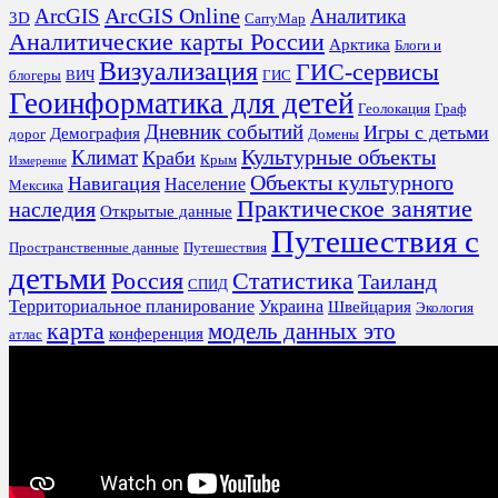
ArcGIS Online
Аналитика
ArcGIS
3D
CarryMap
Аналитические карты России
Арктика
Блоги и
Визуализация
ГИС-сервисы
блогеры
ВИЧ
ГИС
Геоинформатика для детей
Геолокация
Граф
Дневник событий
Игры с детьми
Демография
дорог
Домены
Культурные объекты
Климат
Краби
Крым
Измерение
Объекты культурного
Навигация
Население
Мексика
Практическое занятие
наследия
Открытые данные
Путешествия с
Пространственные данные
Путешествия
детьми
Россия
Статистика
Таиланд
СПИД
Территориальное планирование
Украина
Швейцария
Экология
карта
модель данных это
конференция
атлас