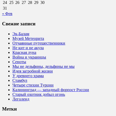
24
25
26
27
28
29
30
31
« Фев
Свежие записи
Эк-Балам
Музей Метеорита
Отчаянные путешественники
Не кит и не акула
Красная луна
Война и украинцы
Сеноты
Мы не дельфины, дельфины не мы
Идея загробной жизни
У древнего храма
Стамбул
Четыре стихии Турции
Калининград — западный форпост России
Старый охотник добыл огонь
Леголенд
Метки