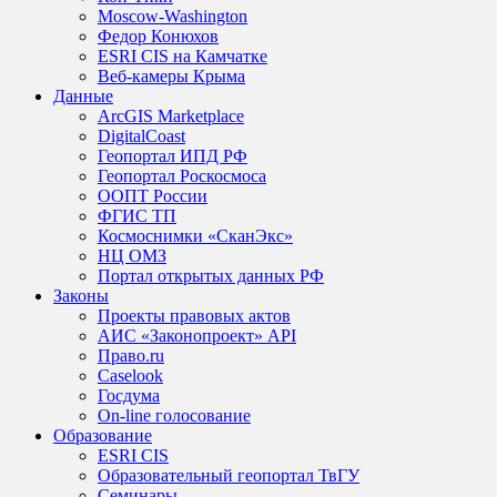
Moscow-Washington
Федор Конюхов
ESRI CIS на Камчатке
Веб-камеры Крыма
Данные
ArcGIS Marketplace
DigitalCoast
Геопортал ИПД РФ
Геопортал Роскосмоса
ООПТ России
ФГИС ТП
Космоснимки «СканЭкс»
НЦ ОМЗ
Портал открытых данных РФ
Законы
Проекты правовых актов
АИС «Законопроект» API
Право.ru
Caselook
Госдума
On-line голосование
Образование
ESRI CIS
Образовательный геопортал ТвГУ
Семинары