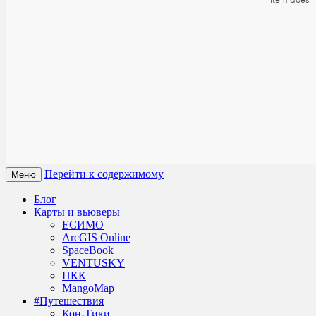
Перейти к содержимому
Меню
Блог
Карты и вьюверы
ЕСИМО
ArcGIS Online
SpaceBook
VENTUSKY
ПКК
MangoMap
#Путешествия
Кон-Тики