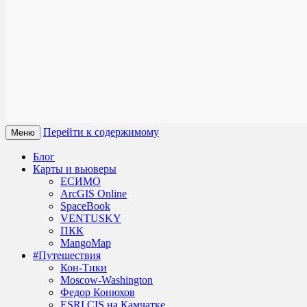
Перейти к содержимому
Меню
Блог
Карты и вьюверы
ЕСИМО
ArcGIS Online
SpaceBook
VENTUSKY
ПКК
MangoMap
#Путешествия
Кон-Тики
Moscow-Washington
Федор Конюхов
ESRI CIS на Камчатке