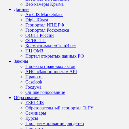
Веб-камеры Крыма
Данные
ArcGIS Marketplace
DigitalCoast
Геопортал ИПД РФ
Геопортал Роскосмоса
ООПТ России
ФГИС ТП
Космоснимки «СканЭкс»
НЦ ОМЗ
Портал открытых данных РФ
Законы
Проекты правовых актов
АИС «Законопроект» API
Право.ru
Caselook
Госдума
On-line голосование
Образование
ESRI CIS
Образовательный геопортал ТвГУ
Семинары
Курсы
Программирование для детей
Почитать