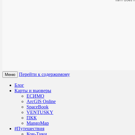
Перейти к содержимому
Меню
Блог
Карты и вьюверы
ЕСИМО
ArcGIS Online
SpaceBook
VENTUSKY
ПКК
MangoMap
#Путешествия
Кон-Тики