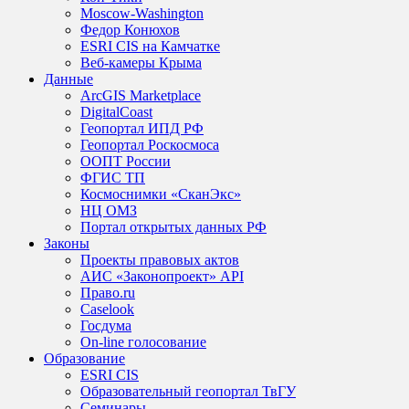
Moscow-Washington
Федор Конюхов
ESRI CIS на Камчатке
Веб-камеры Крыма
Данные
ArcGIS Marketplace
DigitalCoast
Геопортал ИПД РФ
Геопортал Роскосмоса
ООПТ России
ФГИС ТП
Космоснимки «СканЭкс»
НЦ ОМЗ
Портал открытых данных РФ
Законы
Проекты правовых актов
АИС «Законопроект» API
Право.ru
Caselook
Госдума
On-line голосование
Образование
ESRI CIS
Образовательный геопортал ТвГУ
Семинары