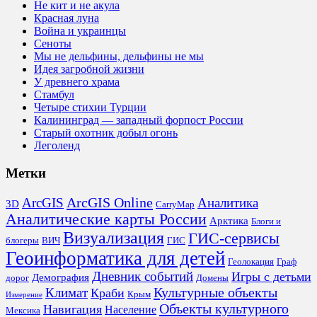
Не кит и не акула
Красная луна
Война и украинцы
Сеноты
Мы не дельфины, дельфины не мы
Идея загробной жизни
У древнего храма
Стамбул
Четыре стихии Турции
Калининград — западный форпост России
Старый охотник добыл огонь
Леголенд
Метки
ArcGIS Online
Аналитика
ArcGIS
3D
CarryMap
Аналитические карты России
Арктика
Блоги и
Визуализация
ГИС-сервисы
блогеры
ВИЧ
ГИС
Геоинформатика для детей
Геолокация
Граф
Дневник событий
Игры с детьми
Демография
дорог
Домены
Культурные объекты
Климат
Краби
Крым
Измерение
Объекты культурного
Навигация
Население
Мексика