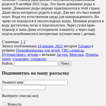
родился 9 октября 2021 года. Это были домашние роды в
ванне. Домашние роды широко практикуются в этой стране.
Даше было интересно родить в воде. Для нее это был новый
опыт. Вода это естественная среда для новорожденного. Во
чреве он находился в околоплодных водах. Мальчик родился в
воду достаточно легко и благополучно. Через сутки врач-
педиатр и папа Дима отсоединили плаценту, а через пару
недель возобновились интересные путешествия с детьми.
Страницы:
1
2
Запись опубликована
24 января, 2022
автором
Татьяна
в
рубрике
Геоинформатика для детей
,
ГИС-сервисы
,
Путешествия с детьми
с метками
лагуна
,
Мексика
,
Пещера
,
сенот
,
сталагмит
,
сталактит
.
Найти:
Подпишитесь на нашу рассылку
Укажите имя
Выберите список(-ки):
Новости