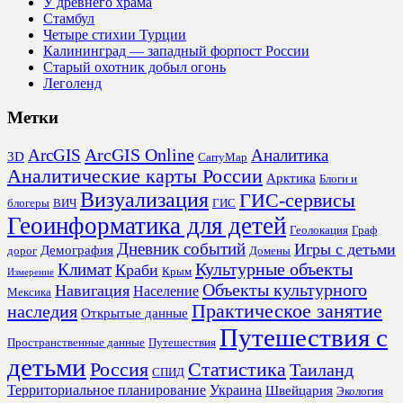
У древнего храма
Стамбул
Четыре стихии Турции
Калининград — западный форпост России
Старый охотник добыл огонь
Леголенд
Метки
ArcGIS Online
Аналитика
ArcGIS
3D
CarryMap
Аналитические карты России
Арктика
Блоги и
Визуализация
ГИС-сервисы
блогеры
ВИЧ
ГИС
Геоинформатика для детей
Геолокация
Граф
Дневник событий
Игры с детьми
Демография
дорог
Домены
Культурные объекты
Климат
Краби
Крым
Измерение
Объекты культурного
Навигация
Население
Мексика
Практическое занятие
наследия
Открытые данные
Путешествия с
Пространственные данные
Путешествия
детьми
Россия
Статистика
Таиланд
СПИД
Территориальное планирование
Украина
Швейцария
Экология