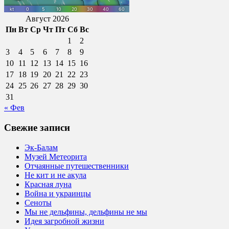
Август 2026
Пн
Вт
Ср
Чт
Пт
Сб
Вс
1
2
3
4
5
6
7
8
9
10
11
12
13
14
15
16
17
18
19
20
21
22
23
24
25
26
27
28
29
30
31
« Фев
Свежие записи
Эк-Балам
Музей Метеорита
Отчаянные путешественники
Не кит и не акула
Красная луна
Война и украинцы
Сеноты
Мы не дельфины, дельфины не мы
Идея загробной жизни