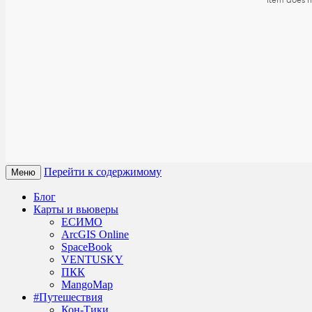
Перейти к содержимому
Меню
Блог
Карты и вьюверы
ЕСИМО
ArcGIS Online
SpaceBook
VENTUSKY
ПКК
MangoMap
#Путешествия
Кон-Тики