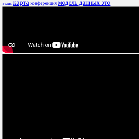
карта
модель данных это
конференция
атлас