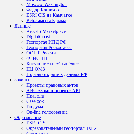
Moscow-Washington
Федор Конюхов
ESRI CIS на Камчатке
Веб-камеры Крыма
Данные
ArcGIS Marketplace
DigitalCoast
Геопортал ИПД РФ
Геопортал Роскосмоса
ООПТ России
ФГИС ТП
Космоснимки «СканЭкс»
НЦ ОМЗ
Портал открытых данных РФ
Законы
Проекты правовых актов
АИС «Законопроект» API
Право.ru
Caselook
Госдума
On-line голосование
Образование
ESRI CIS
Образовательный геопортал ТвГУ
Семинары