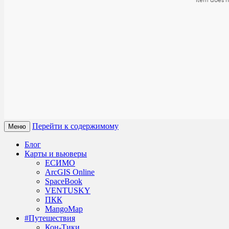
Перейти к содержимому
Меню
Блог
Карты и вьюверы
ЕСИМО
ArcGIS Online
SpaceBook
VENTUSKY
ПКК
MangoMap
#Путешествия
Кон-Тики