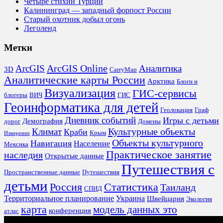
Четыре стихии Турции
Калининград — западный форпост России
Старый охотник добыл огонь
Леголенд
Метки
ArcGIS Online
Аналитика
ArcGIS
3D
CarryMap
Аналитические карты России
Арктика
Блоги и
Визуализация
ГИС-сервисы
блогеры
ВИЧ
ГИС
Геоинформатика для детей
Геолокация
Граф
Дневник событий
Игры с детьми
Демография
дорог
Домены
Культурные объекты
Климат
Краби
Крым
Измерение
Объекты культурного
Навигация
Население
Мексика
Практическое занятие
наследия
Открытые данные
Путешествия с
Пространственные данные
Путешествия
детьми
Россия
Статистика
Таиланд
СПИД
Территориальное планирование
Украина
Швейцария
Экология
карта
модель данных это
конференция
атлас