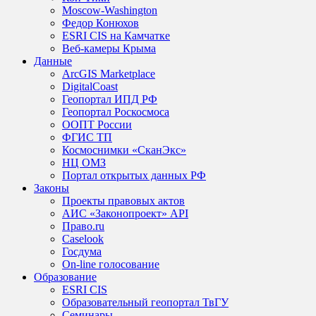
Moscow-Washington
Федор Конюхов
ESRI CIS на Камчатке
Веб-камеры Крыма
Данные
ArcGIS Marketplace
DigitalCoast
Геопортал ИПД РФ
Геопортал Роскосмоса
ООПТ России
ФГИС ТП
Космоснимки «СканЭкс»
НЦ ОМЗ
Портал открытых данных РФ
Законы
Проекты правовых актов
АИС «Законопроект» API
Право.ru
Caselook
Госдума
On-line голосование
Образование
ESRI CIS
Образовательный геопортал ТвГУ
Семинары