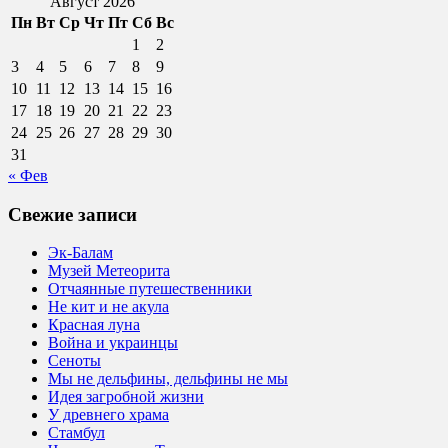
Август 2026
Пн
Вт
Ср
Чт
Пт
Сб
Вс
1
2
3
4
5
6
7
8
9
10
11
12
13
14
15
16
17
18
19
20
21
22
23
24
25
26
27
28
29
30
31
« Фев
Свежие записи
Эк-Балам
Музей Метеорита
Отчаянные путешественники
Не кит и не акула
Красная луна
Война и украинцы
Сеноты
Мы не дельфины, дельфины не мы
Идея загробной жизни
У древнего храма
Стамбул